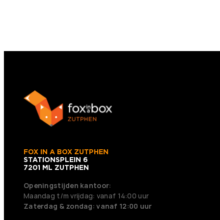
FOX IN A BOX ZUTPHEN
STATIONSPLEIN 6
7201 ML ZUTPHEN
Openingstijden kantoor:
Maandag t/m vrijdag: vanaf 14:00 uur
Zaterdag & zondag: vanaf 12:00 uur