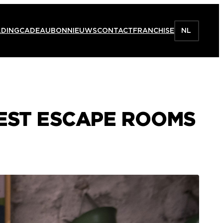
LDING
CADEAUBON
NIEUWS
CONTACT
FRANCHISE
NL
BEST ESCAPE ROOMS