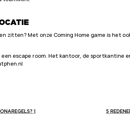
LOCATIE
en zitten? Met onze Coming Home game is het ook 
een escape room. Het kantoor, de sportkantine en z
utphen.nl
RONAREGELS? |
5 REDENE