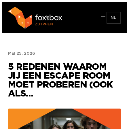
Ga
naar
NL
de
inhoud
MEI 25, 2026
5 REDENEN WAAROM
JIJ EEN ESCAPE ROOM
MOET PROBEREN (OOK
ALS…