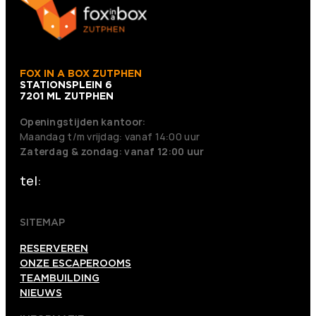
FOX IN A BOX ZUTPHEN
STATIONSPLEIN 6
7201 ML ZUTPHEN
Openingstijden kantoor:
Maandag t/m vrijdag: vanaf 14:00 uur
Zaterdag & zondag: vanaf 12:00 uur
tel:
+31 0575 820 288
SITEMAP
RESERVEREN
ONZE ESCAPEROOMS
TEAMBUILDING
NIEUWS